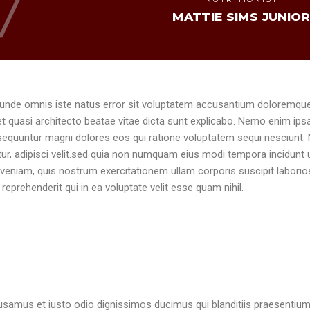
MATTIE SIMS JUNIO
s unde omnis iste natus error sit voluptatem accusantium doloremque
 et quasi architecto beatae vitae dicta sunt explicabo. Nemo enim ip
nsequuntur magni dolores eos qui ratione voluptatem sequi nesciunt.
tur, adipisci velit.sed quia non numquam eius modi tempora incidunt
veniam, quis nostrum exercitationem ullam corporis suscipit laborio
reprehenderit qui in ea voluptate velit esse quam nihil.
usamus et iusto odio dignissimos ducimus qui blanditiis praesentium