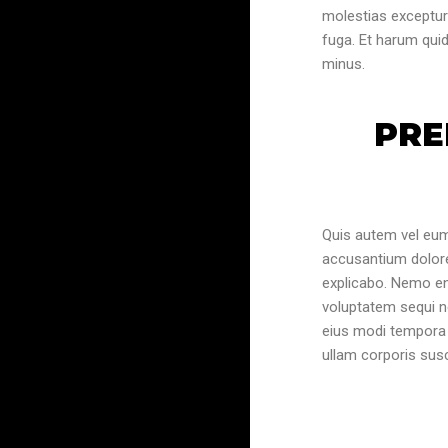
molestias excepturi
fuga. Et harum quid
minus.
PRE
Quis autem vel eum 
accusantium dolorem
explicabo. Nemo en
voluptatem sequi n
eius modi tempora 
ullam corporis susc