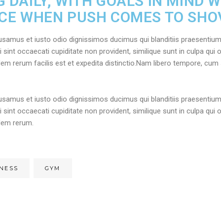
 DAILY, WITH GOALS IN MIND W
CE WHEN PUSH COMES TO SHO
usamus et iusto odio dignissimos ducimus qui blanditiis praesentium
 sint occaecati cupiditate non provident, similique sunt in culpa qui o
em rerum facilis est et expedita distinctio.Nam libero tempore, cum 
usamus et iusto odio dignissimos ducimus qui blanditiis praesentium
 sint occaecati cupiditate non provident, similique sunt in culpa qui o
dem rerum.
TNESS
GYM