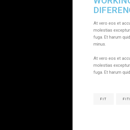
WORKING
DIFEREN
At vero eos et acc
molestias excepturi
fuga. Et harum quid
minus.
At vero eos et acc
molestias excepturi
fuga. Et harum qui
FIT
FI