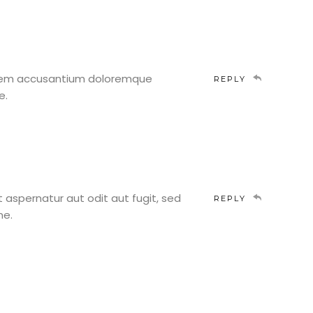
ptatem accusantium doloremque
REPLY
e.
aspernatur aut odit aut fugit, sed
REPLY
ne.