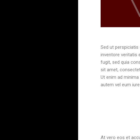
Sed ut perspiciati
inventore veritatis
fugit, sed quia co
sit amet, consecte
Ut enim ad minima 
autem vel eum iure 
At vero eos et acc